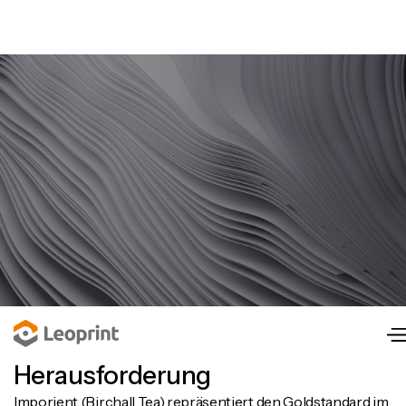
Herausforderung
Imporient (Birchall Tea) repräsentiert den Goldstandard im