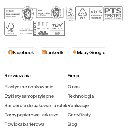
Facebook
LinkedIn
Mapy Google
Rozwiązania
Firma
Elastyczne opakowanie
O nas
Etykiety samoprzylepne
Technologia
Banderole do pakowania rolek
Realizacje
Torby papierowe i arkusze
Certyfikaty
Powłoka barierowa
Blog