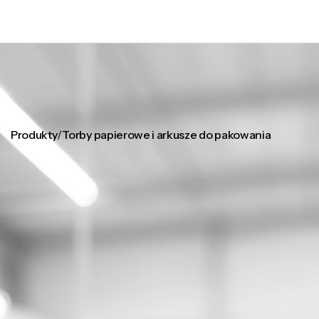
Produkty
/
Torby papierowe i arkusze do pakowania